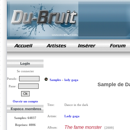
samples de rap
Se connecter
Pseudo :
Samples
»
lady gaga
Sample de Da
Passe :
Ouvrir un compte
Titre:
Dance in the dark
Artiste:
Lady gaga
Samples: 64837
Reprises: 4006
The fame monster
Album:
[2009]