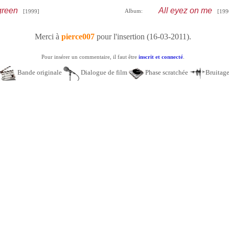
green
All eyez on me
Album:
[1999]
[199
Merci à
pierce007
pour l'insertion (16-03-2011).
Pour insérer un commentaire, il faut être
inscrit et connecté
.
Bande originale
Dialogue de film
Phase scratchée
Bruitag