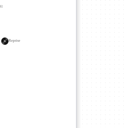
6]
e
Reprise