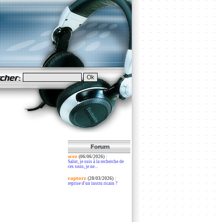
scez
:
(06/06/2026)
Salut, je suis à la recherche de
ces sons, je ne...
raptorz
:
(28/03/2026)
reprise d'un instru ricain ?