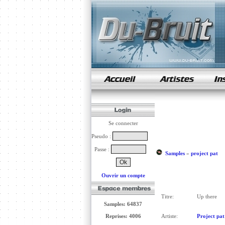
samples de rap
Se connecter
Pseudo :
Passe :
Samples
»
project pat
Ouvrir un compte
Titre:
Up there
Samples: 64837
Reprises: 4006
Artiste:
Project pat