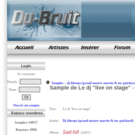
samples de rap
Se connecter
Pseudo :
Samples
»
dj kheops (grand master martin & mc guichar
Sample de Le dj "live on stage" 
Passe :
Ouvrir un compte
Titre:
Le dj "live on stage"
Artiste:
Dj kheops (grand master martin & mc guichard)
Samples: 64837
Reprises: 4006
Sad hill
Album:
[1997]