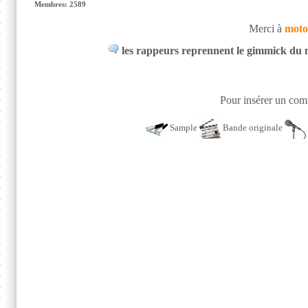
Membres: 2589
Merci à
mot
les rappeurs reprennent le gimmick du mor
Pour insérer un comm
Sample
Bande originale