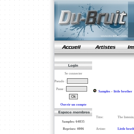
samples de rap
Se connecter
Pseudo :
Passe :
Samples
»
little brother
Ouvrir un compte
Titre:
The listenin
Samples: 64835
Reprises: 4006
Artiste:
Little brot