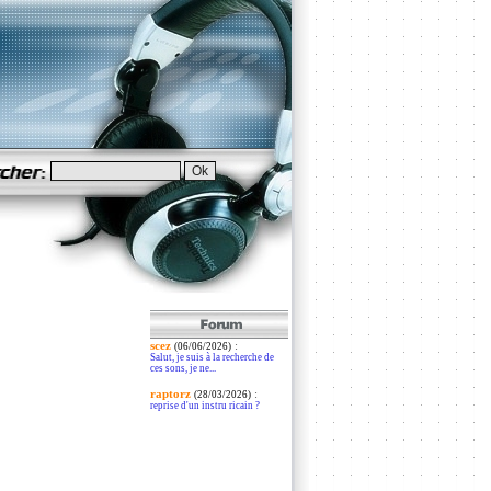
scez
:
(06/06/2026)
Salut, je suis à la recherche de
ces sons, je ne...
raptorz
:
(28/03/2026)
reprise d'un instru ricain ?