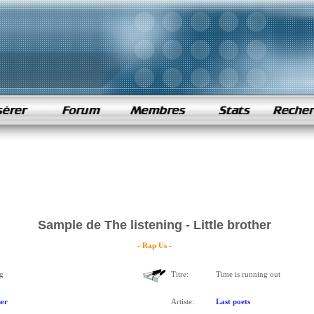
Sample de The listening - Little brother
- Rap Us -
g
Titre:
Time is running out
her
Artiste:
Last poets