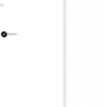
71]
e
Reprise