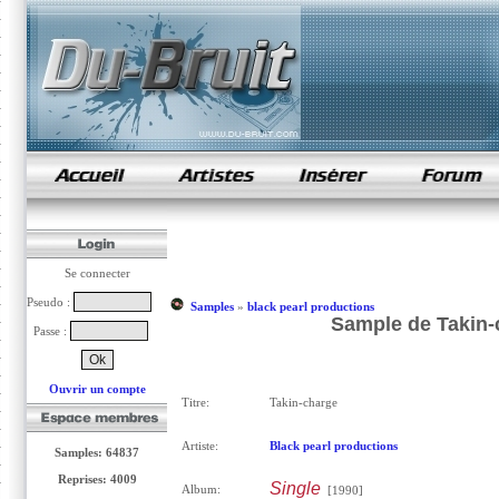
samples de rap
Se connecter
Pseudo :
Samples
»
black pearl productions
Sample de Takin-
Passe :
Ouvrir un compte
Titre:
Takin-charge
Artiste:
Black pearl productions
Samples: 64837
Reprises: 4009
Single
Album:
[1990]