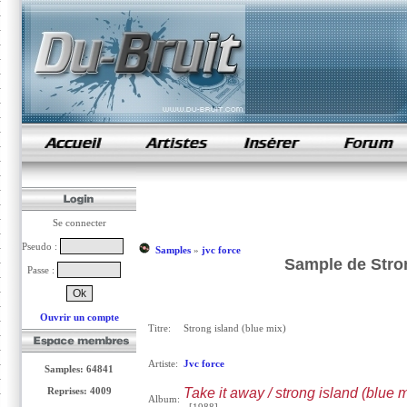
samples de rap
Se connecter
Pseudo :
Samples
»
jvc force
Sample de Stron
Passe :
Ouvrir un compte
Titre:
Strong island (blue mix)
Artiste:
Jvc force
Samples: 64841
Reprises: 4009
Take it away / strong island (blue m
Album: