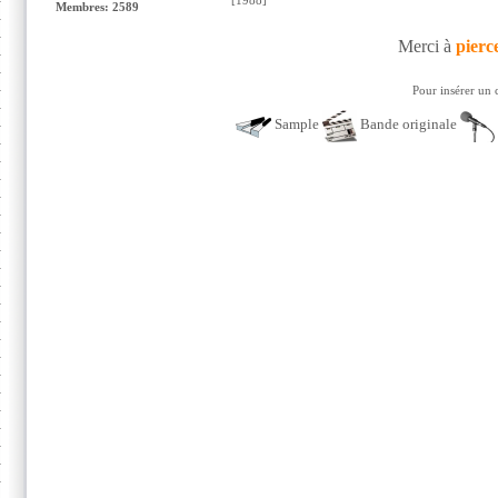
[1988]
Membres: 2589
Merci à
pierc
Pour insérer un 
Sample
Bande originale