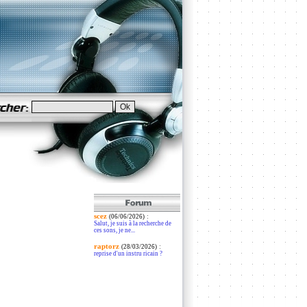
scez
:
(06/06/2026)
Salut, je suis à la recherche de
ces sons, je ne...
raptorz
:
(28/03/2026)
reprise d'un instru ricain ?