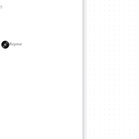
2]
e
Reprise