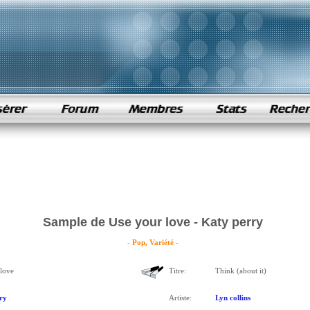
Sample de Use your love - Katy perry
- Pop, Variété -
love
Titre:
Think (about it)
ry
Artiste:
Lyn collins