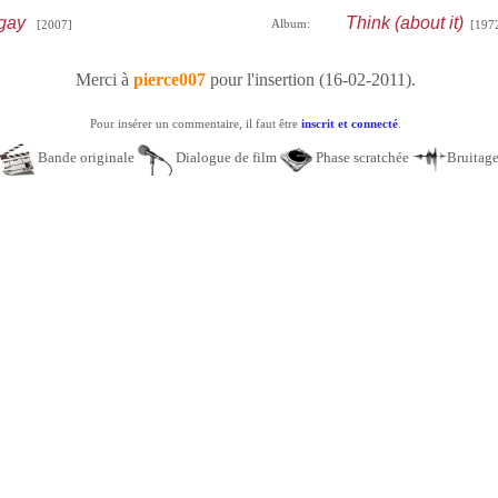
 gay
Think (about it)
Album:
[2007]
[197
Merci à
pierce007
pour l'insertion (16-02-2011).
Pour insérer un commentaire, il faut être
inscrit et connecté
.
Bande originale
Dialogue de film
Phase scratchée
Bruitag