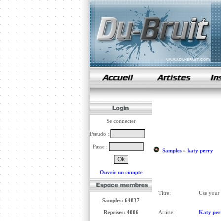
samples de rap
Se connecter
Pseudo :
Passe :
Samples
»
katy perry
Ouvrir un compte
Titre:
Use your 
Samples: 64837
Reprises: 4006
Artiste:
Katy per