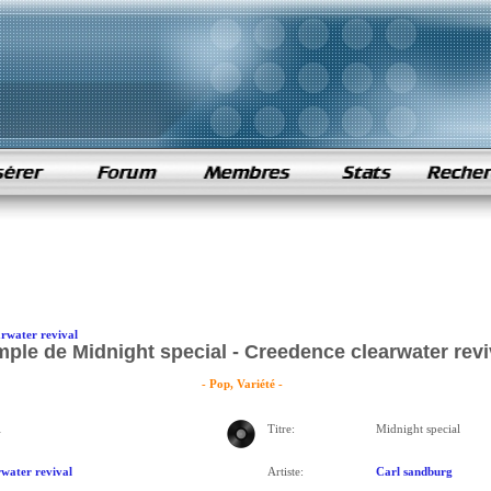
arwater revival
ple de Midnight special - Creedence clearwater revi
- Pop, Variété -
l
Titre:
Midnight special
water revival
Artiste:
Carl sandburg