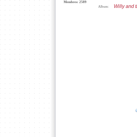
Membres: 2589
Willy and 
Album: