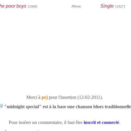
the poor boys
Single
Album:
[1969]
[1927]
Merci à
pej
pour l'insertion (12-02-2011).
"midnight special" est à la base une chanson blues traditionnelle
Pour insérer un commentaire, il faut être
inscrit et connecté
.