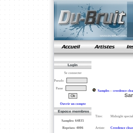
samples de rap
Se connecter
Pseudo :
Passe :
Samples
»
creedence cle
Sam
Ouvrir un compte
Titre:
Midnight specia
Samples: 64835
Reprises: 4006
Artiste:
Creedence clear