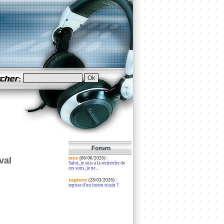
scez
:
val
(06/06/2026)
Salut, je suis à la recherche de
ces sons, je ne...
raptorz
:
(28/03/2026)
reprise d'un instru ricain ?