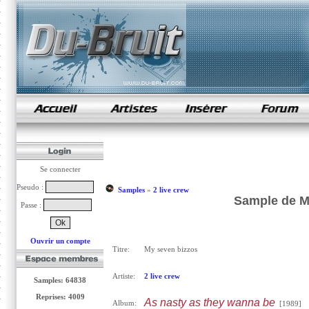
samples de rap
Se connecter
Pseudo :
Samples
»
2 live crew
Sample de My
Passe :
Ouvrir un compte
Titre:
My seven bizzos
Artiste:
2 live crew
Samples: 64838
Reprises: 4009
As nasty as they wanna be
Album:
[1989]