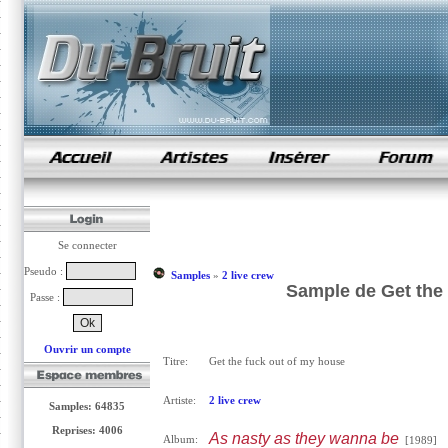
samples de rap
Se connecter
Pseudo :
Samples
»
2 live crew
Sample de Get the 
Passe :
Ouvrir un compte
Titre:
Get the fuck out of my house
Artiste:
2 live crew
Samples: 64835
Reprises: 4006
As nasty as they wanna be
Album:
[1989]