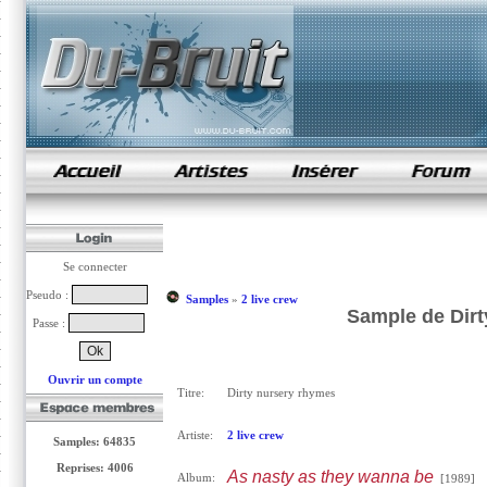
samples de rap
Se connecter
Pseudo :
Samples
»
2 live crew
Sample de Dirt
Passe :
Ouvrir un compte
Titre:
Dirty nursery rhymes
Artiste:
2 live crew
Samples: 64835
Reprises: 4006
As nasty as they wanna be
Album:
[1989]