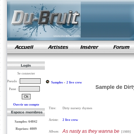
samples de rap
Se connecter
Pseudo :
Samples
»
2 live crew
Sample de Dirt
Passe :
Ouvrir un compte
Titre:
Dirty nursery rhymes
Artiste:
2 live crew
Samples: 64842
Reprises: 4009
As nasty as they wanna be
Album:
[1989]