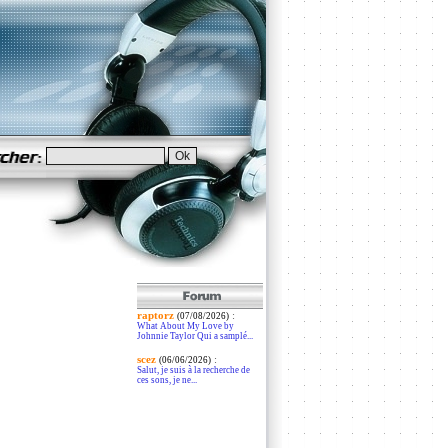
raptorz
:
(07/08/2026)
What About My Love by
Johnnie Taylor Qui a samplé...
scez
:
(06/06/2026)
Salut, je suis à la recherche de
ces sons, je ne...