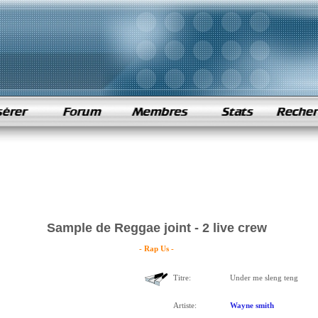
Sample de Reggae joint - 2 live crew
- Rap Us -
Titre:
Under me sleng teng
Artiste:
Wayne smith