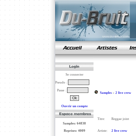
samples de rap
Se connecter
Pseudo :
Passe :
Samples
»
2 live crew
Ouvrir un compte
Titre:
Reggae joint
Samples: 64838
Reprises: 4009
Artiste:
2 live crew