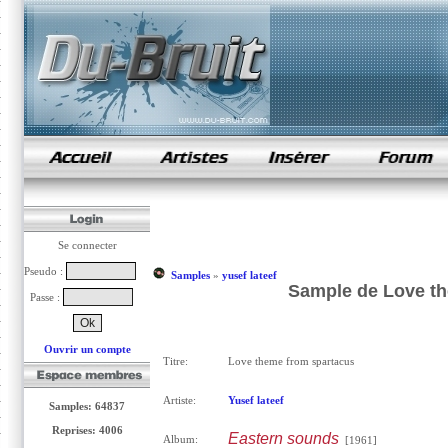
samples de rap
Se connecter
Pseudo :
Samples
»
yusef lateef
Sample de Love th
Passe :
Ouvrir un compte
Titre:
Love theme from spartacus
Artiste:
Yusef lateef
Samples: 64837
Reprises: 4006
Eastern sounds
Album:
[1961]