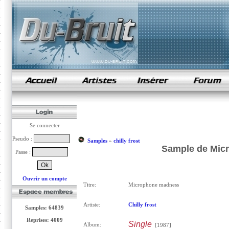
samples de rap
Se connecter
Pseudo :
Samples
»
chilly frost
Sample de Micr
Passe :
Ouvrir un compte
Titre:
Microphone madness
Artiste:
Chilly frost
Samples: 64839
Reprises: 4009
Single
Album:
[1987]