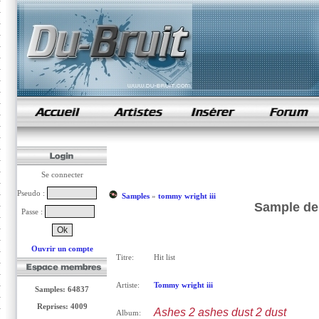
samples de rap
Se connecter
Pseudo :
Samples
»
tommy wright iii
Sample de 
Passe :
Ouvrir un compte
Titre:
Hit list
Artiste:
Tommy wright iii
Samples: 64837
Reprises: 4009
Ashes 2 ashes dust 2 dust
Album: