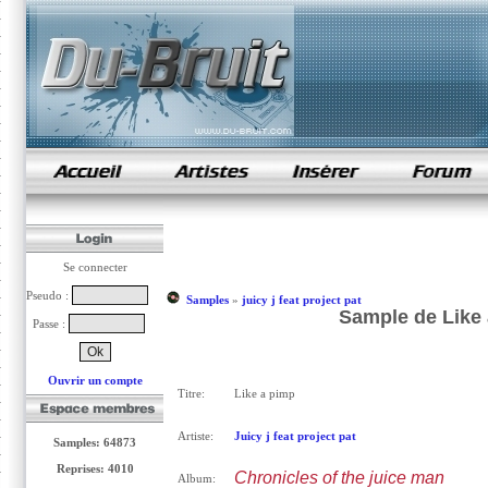
samples de rap
Se connecter
Pseudo :
Samples
»
juicy j feat project pat
Sample de Like a
Passe :
Ouvrir un compte
Titre:
Like a pimp
Artiste:
Juicy j feat project pat
Samples: 64873
Reprises: 4010
Chronicles of the juice man
Album: