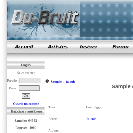
samples de rap
Se connecter
Pseudo :
Samples
»
ja rule
Sample d
Passe :
Ouvrir un compte
Titre:
Dem niggaz
Artiste:
Ja rule
Samples: 64842
Reprises: 4009
Album: