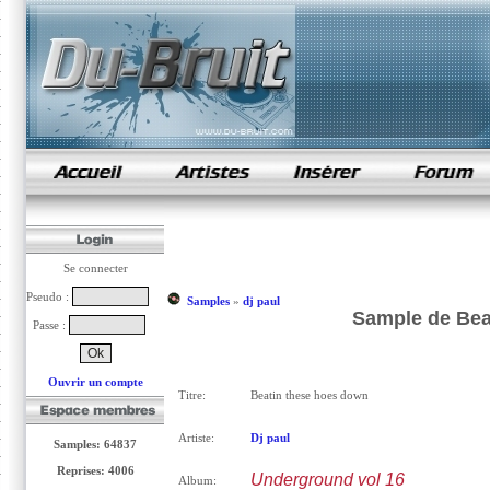
samples de rap
Se connecter
Pseudo :
Samples
»
dj paul
Sample de Beat
Passe :
Ouvrir un compte
Titre:
Beatin these hoes down
Artiste:
Dj paul
Samples: 64837
Reprises: 4006
Underground vol 16
Album: