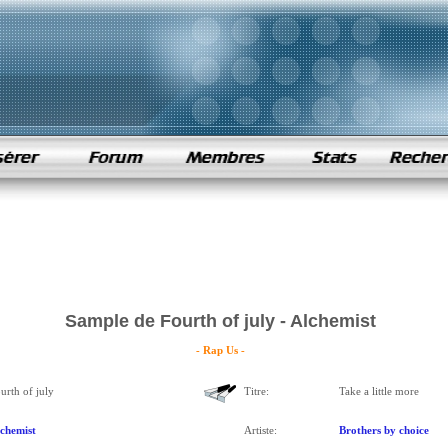
Sample de Fourth of july - Alchemist
- Rap Us -
urth of july
Titre:
Take a little more
chemist
Artiste:
Brothers by choice