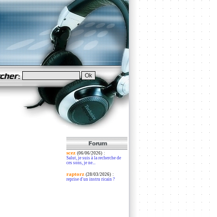
scez
:
(06/06/2026)
Salut, je suis à la recherche de
ces sons, je ne...
raptorz
:
(28/03/2026)
reprise d'un instru ricain ?