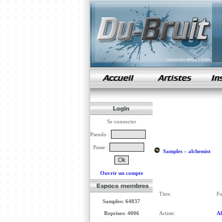
samples de rap
Se connecter
Pseudo :
Passe :
Samples
»
alchemist
Ouvrir un compte
Titre:
Fo
Samples: 64837
Reprises: 4006
Artiste:
Al