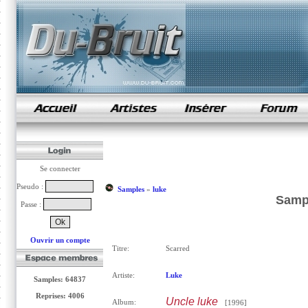
samples de rap
Se connecter
Pseudo :
Samples
»
luke
Sampl
Passe :
Ouvrir un compte
Titre:
Scarred
Artiste:
Luke
Samples: 64837
Reprises: 4006
Uncle luke
Album:
[1996]