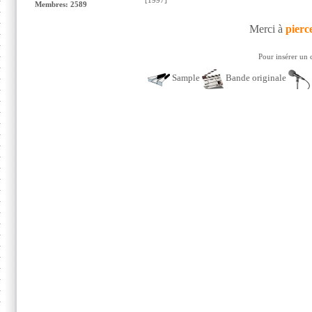
[1997]
Membres: 2589
Merci à
pierc
Pour insérer un 
Sample
Bande originale