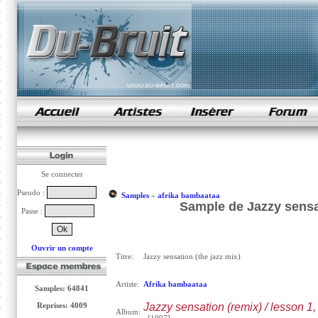
samples de rap
Se connecter
Pseudo :
Samples
»
afrika bambaataa
Sample de Jazzy sensat
Passe :
Ouvrir un compte
Titre:
Jazzy sensation (the jazz mix)
Artiste:
Afrika bambaataa
Samples: 64841
Reprises: 4009
Jazzy sensation (remix) / lesson 1,
Album: