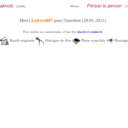
gaknots
Person to person
Album:
[1996]
[1
Merci à
pierce007
pour l'insertion (28-01-2011).
Pour insérer un commentaire, il faut être
inscrit et connecté
.
Bande originale
Dialogue de film
Phase scratchée
Bruitag