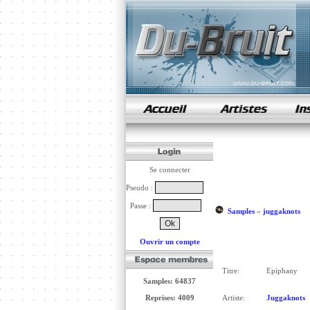
samples de rap
Se connecter
Pseudo :
Passe :
Samples
»
juggaknots
Ouvrir un compte
Titre:
Epiphany
Samples: 64837
Reprises: 4009
Artiste:
Juggaknots