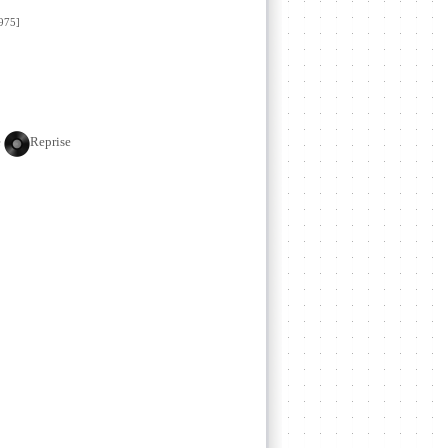
975]
e
Reprise