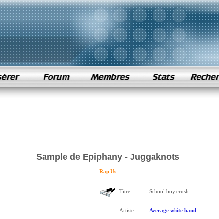
Sample de Epiphany - Juggaknots
- Rap Us -
Titre:
School boy crush
Artiste:
Average white band