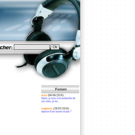
scez
:
(06/06/2026)
Salut, je suis à la recherche de
ces sons, je ne...
raptorz
:
(28/03/2026)
reprise d'un instru ricain ?