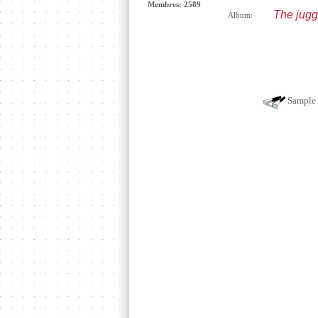
Membres: 2589
The jug
Album:
Sample