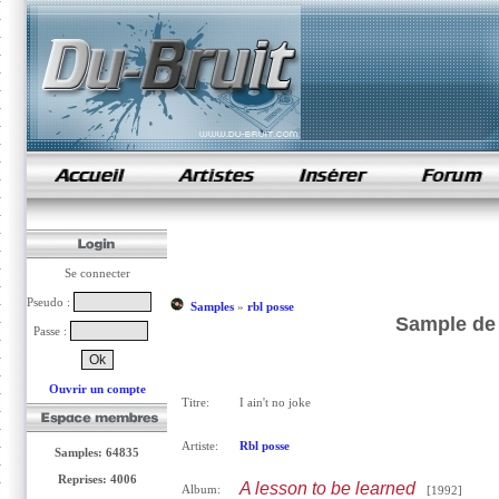
samples de rap
Se connecter
Pseudo :
Samples
»
rbl posse
Sample de I
Passe :
Ouvrir un compte
Titre:
I ain't no joke
Artiste:
Rbl posse
Samples: 64835
Reprises: 4006
A lesson to be learned
Album:
[1992]