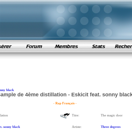
sonny black
ample de 4ème distillation - Eskicit feat. sonny blac
- Rap Français -
lation
Titre:
The magic door
at. sonny black
Artiste:
Three degrees