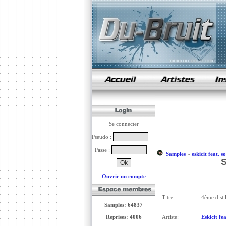
samples de rap
Se connecter
Pseudo :
Passe :
Samples
»
eskicit feat. 
S
Ouvrir un compte
Titre:
4ème distil
Samples: 64837
Reprises: 4006
Artiste:
Eskicit fe