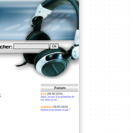
scez
:
k
(06/06/2026)
Salut, je suis à la recherche de
ces sons, je ne...
raptorz
:
(28/03/2026)
reprise d'un instru ricain ?