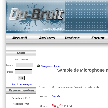
samples de rap
Se connecter
Pseudo :
Samples
»
das efx
Sample de Microphone ma
Passe :
Ouvrir un compte
Titre:
Microphone master (sewa/41 st. side remix)
Artiste:
Das efx
Samples: 64837
Reprises: 4006
Single
Album:
[1995]