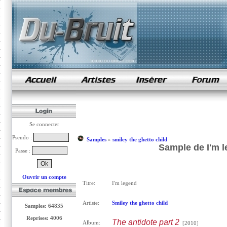
samples de rap
Se connecter
Pseudo :
Samples
»
smiley the ghetto child
Sample de I'm l
Passe :
Ouvrir un compte
Titre:
I'm legend
Artiste:
Smiley the ghetto child
Samples: 64835
Reprises: 4006
The antidote part 2
Album:
[2010]