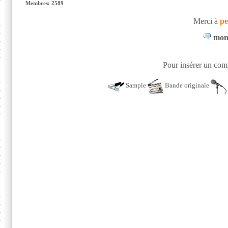
Membres: 2589
Merci à
pe
mon
Pour insérer un comm
Sample
Bande originale