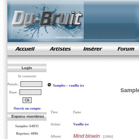
samples de rap
Se connecter
Pseudo :
Samples
»
vanilla ice
Sample
Passe :
Ouvrir un compte
Titre:
Fame
Artiste:
Vanilla ice
Samples: 64835
Reprises: 4006
Mind blowin
Album:
[1994]