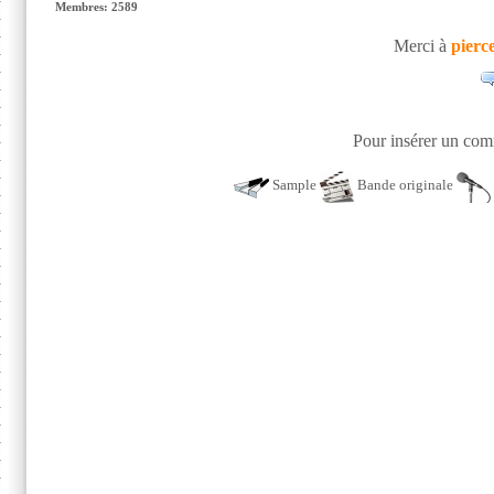
Membres: 2589
Merci à
pierc
Pour insérer un comm
Sample
Bande originale