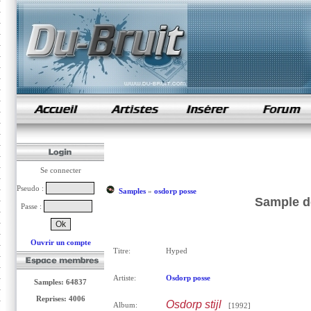
samples de rap
Se connecter
Pseudo :
Samples
»
osdorp posse
Sample d
Passe :
Ouvrir un compte
Titre:
Hyped
Artiste:
Osdorp posse
Samples: 64837
Reprises: 4006
Osdorp stijl
Album:
[1992]