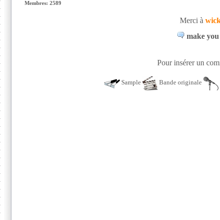
Membres: 2589
Merci à
wic
make you 
Pour insérer un comm
Sample
Bande originale