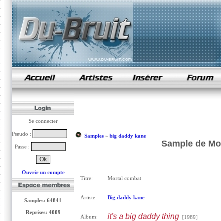
samples de rap
Se connecter
Pseudo :
Samples
»
big daddy kane
Sample de Mor
Passe :
Ouvrir un compte
Titre:
Mortal combat
Artiste:
Big daddy kane
Samples: 64841
Reprises: 4009
it's a big daddy thing
Album:
[1989]