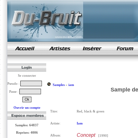
samples de rap
Se connecter
Pseudo :
Samples
»
iam
Sample de 
Passe :
Ouvrir un compte
Titre:
Red, black & green
Artiste:
Iam
Samples: 64837
Reprises: 4006
Concept
Album:
[1990]