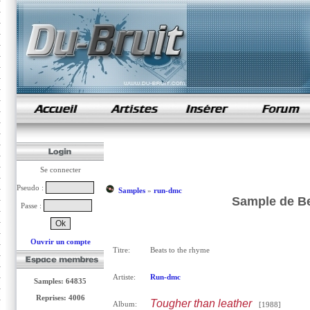
samples de rap
Se connecter
Pseudo :
Samples
»
run-dmc
Sample de Be
Passe :
Ouvrir un compte
Titre:
Beats to the rhyme
Artiste:
Run-dmc
Samples: 64835
Reprises: 4006
Tougher than leather
Album:
[1988]