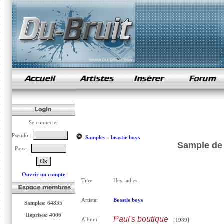
samples de rap
Se connecter
Pseudo :
Samples
»
beastie boys
Sample de 
Passe :
Ouvrir un compte
Titre:
Hey ladies
Artiste:
Beastie boys
Samples: 64835
Reprises: 4006
Paul's boutique
Album:
[1989]