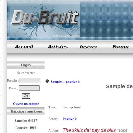
samples de rap
Se connecter
Pseudo :
Samples
»
positive k
Sample de 
Passe :
Ouvrir un compte
Titre:
Step up front
Artiste:
Positive k
Samples: 64837
Reprises: 4006
The skills dat pay da bills
Album:
[1992]