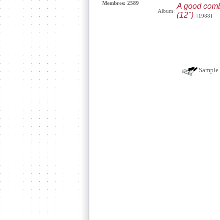
Membres: 2589
A good combin
Album:
(12")
[1988]
Sample