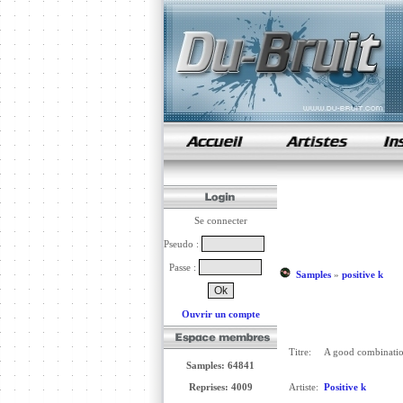
samples de rap
Se connecter
Pseudo :
Passe :
Samples
»
positive k
Ouvrir un compte
Titre:
A good combinati
Samples: 64841
Reprises: 4009
Artiste:
Positive k