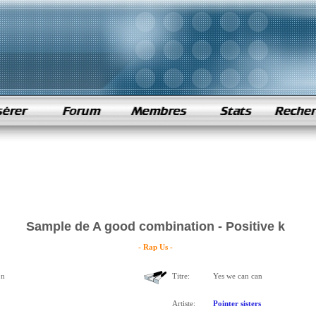
Sample de A good combination - Positive k
- Rap Us -
on
Titre:
Yes we can can
Artiste:
Pointer sisters