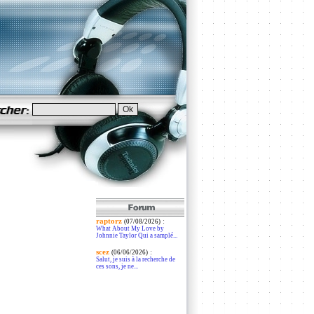
raptorz
:
(07/08/2026)
What About My Love by
Johnnie Taylor Qui a samplé...
scez
:
(06/06/2026)
Salut, je suis à la recherche de
ces sons, je ne...