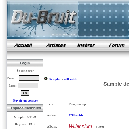
samples de rap
Se connecter
Pseudo :
Samples
»
will smith
Sample de
Passe :
Ouvrir un compte
Titre:
Pump me up
Artiste:
Will smith
Samples: 64869
Reprises: 4010
Willennium
Album:
[1999]