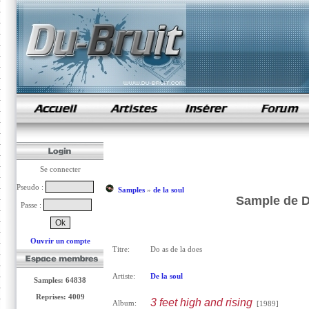
samples de rap
Se connecter
Pseudo :
Samples
»
de la soul
Sample de Do
Passe :
Ouvrir un compte
Titre:
Do as de la does
Artiste:
De la soul
Samples: 64838
Reprises: 4009
3 feet high and rising
Album:
[1989]