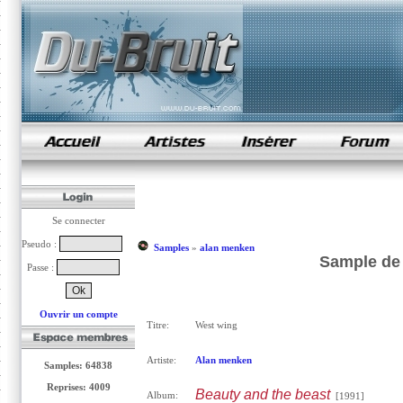
samples de rap
Se connecter
Pseudo :
Samples
»
alan menken
Sample de
Passe :
Ouvrir un compte
Titre:
West wing
Artiste:
Alan menken
Samples: 64838
Reprises: 4009
Beauty and the beast
Album:
[1991]