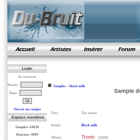
samples de rap
Se connecter
Pseudo :
Samples
»
black milk
Sample de
Passe :
Ouvrir un compte
Titre:
The matrix
Artiste:
Black milk
Samples: 64838
Reprises: 4009
Tronic
Album:
[2008]