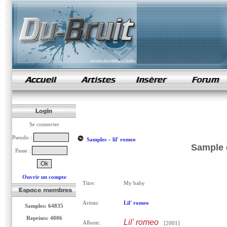
samples de rap
Se connecter
Pseudo :
Samples
»
lil' romeo
Sample d
Passe :
Ouvrir un compte
Titre:
My baby
Artiste:
Lil' romeo
Samples: 64835
Reprises: 4006
Lil' romeo
Album:
[2001]