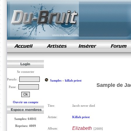
samples de rap
Se connecter
Pseudo :
Samples
»
killah priest
Sample de Jac
Passe :
Ouvrir un compte
Titre:
Jacob never died
Artiste:
Killah priest
Samples: 64841
Reprises: 4009
Elizabeth
Album:
[2009]