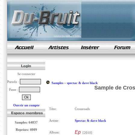
samples de rap
Se connecter
Pseudo :
Samples
»
spectac & dave black
Sample de Cros
Passe :
Ouvrir un compte
Titre:
Crossroads
Artiste:
Spectac & dave black
Samples: 64837
Reprises: 4009
Ep
Album:
[2010]