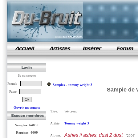
samples de rap
Se connecter
Pseudo :
Samples
»
tommy wright 3
Sample de 
Passe :
Ouvrir un compte
Titre:
We creep
Artiste:
Tommy wright 3
Samples: 64839
Reprises: 4009
Ashes ii ashes, dust 2 dust
Album:
[2006]