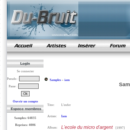
samples de rap
Se connecter
Pseudo :
Samples
»
iam
Samp
Passe :
Ouvrir un compte
Titre:
L'enfer
Artiste:
Iam
Samples: 64835
Reprises: 4006
L'ecole du micro d'argent
Album:
[1997]