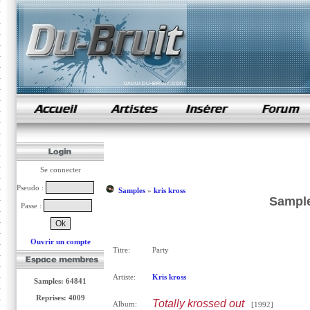
samples de rap
Se connecter
Pseudo :
Samples
»
kris kross
Sample
Passe :
Ouvrir un compte
Titre:
Party
Artiste:
Kris kross
Samples: 64841
Reprises: 4009
Totally krossed out
Album:
[1992]