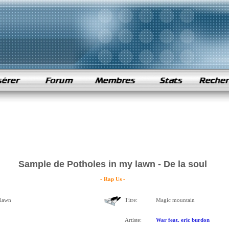
Sample de Potholes in my lawn - De la soul
- Rap Us -
 lawn
Titre:
Magic mountain
Artiste:
War feat. eric burdon