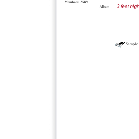
Membres: 2589
3 feet hig
Album:
Sample