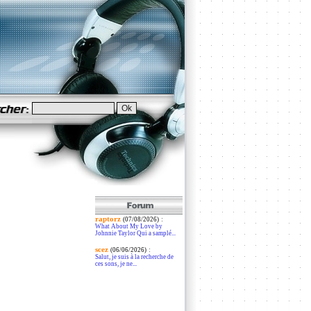
raptorz
:
(07/08/2026)
What About My Love by
Johnnie Taylor Qui a samplé...
scez
:
(06/06/2026)
Salut, je suis à la recherche de
ces sons, je ne...