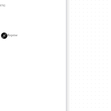
976]
e
Reprise