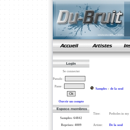
samples de rap
Se connecter
Pseudo :
Passe :
Samples
»
de la soul
Ouvrir un compte
Titre:
Potholes in my
Samples: 64842
Reprises: 4009
Artiste:
De la soul