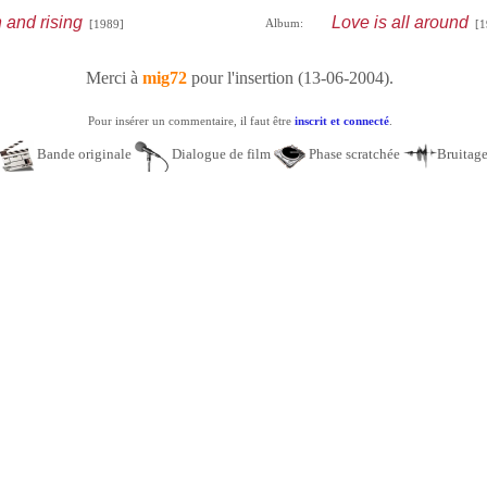
h and rising
Love is all around
Album:
[1989]
[1
Merci à
mig72
pour l'insertion (13-06-2004).
Pour insérer un commentaire, il faut être
inscrit et connecté
.
Bande originale
Dialogue de film
Phase scratchée
Bruitag