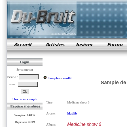
samples de rap
Se connecter
Pseudo :
Samples
»
madlib
Sample de 
Passe :
Ouvrir un compte
Titre:
Medicine show 6
Artiste:
Madlib
Samples: 64837
Reprises: 4009
Medicine show 6
Album: