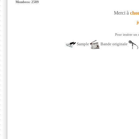
Membres: 2589
Merci à
cho
j
Pour insérer un 
Sample
Bande originale