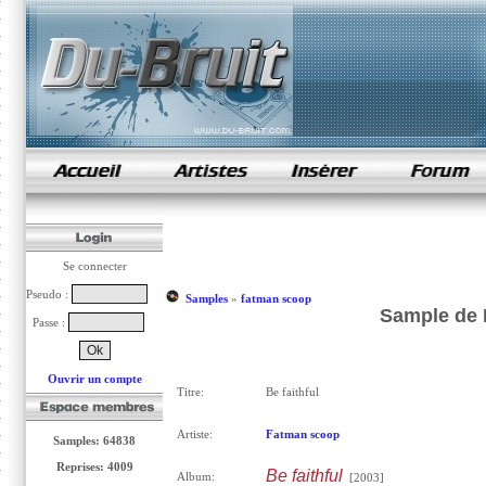
samples de rap
Se connecter
Pseudo :
Samples
»
fatman scoop
Sample de 
Passe :
Ouvrir un compte
Titre:
Be faithful
Artiste:
Fatman scoop
Samples: 64838
Reprises: 4009
Be faithful
Album:
[2003]