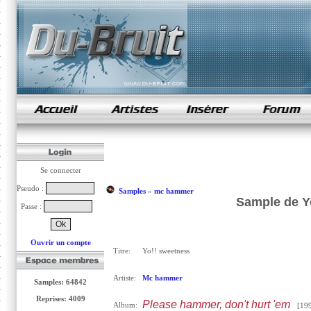
samples de rap
Se connecter
Pseudo :
Samples
»
mc hammer
Sample de Y
Passe :
Ouvrir un compte
Titre:
Yo!! sweetness
Artiste:
Mc hammer
Samples: 64842
Reprises: 4009
Please hammer, don't hurt 'em
Album:
[199