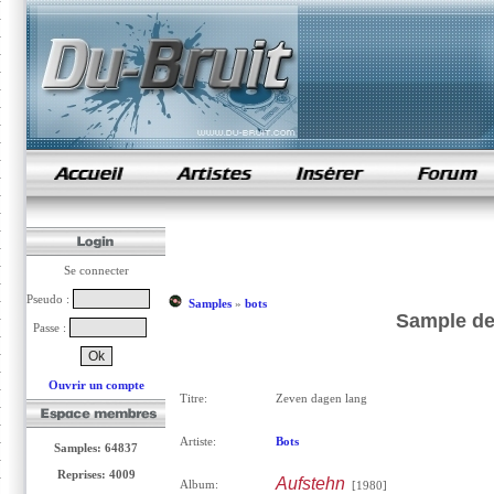
samples de rap
Se connecter
Pseudo :
Samples
»
bots
Sample de
Passe :
Ouvrir un compte
Titre:
Zeven dagen lang
Artiste:
Bots
Samples: 64837
Reprises: 4009
Aufstehn
Album:
[1980]